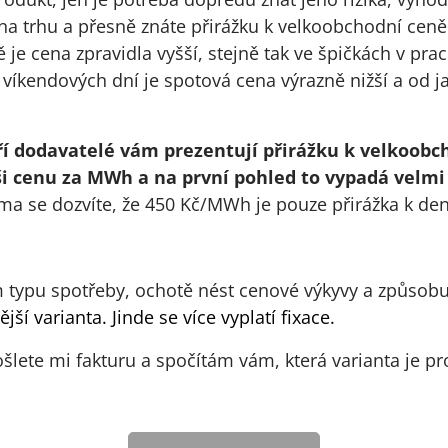
 na trhu a přesně znáte přirážku k velkoobchodní ceně.
 je cena zpravidla vyšší, stejně tak ve špičkách v pra
íkendových dní je spotová cena výrazně nižší a od j
ří dodavatelé vám prezentují přirážku k velkoobc
i cenu za MWh a na první pohled to vypadá velmi
a se dozvíte, že 450 Kč/MWh je pouze přirážka k den
 typu spotřeby, ochotě nést cenové výkyvy a způsobu 
ější varianta.
Jinde se více vyplatí fixace.
pošlete mi fakturu a spočítám vám, která varianta je p