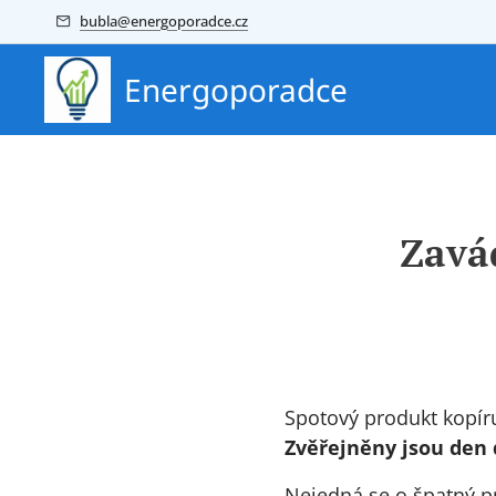
bubla@energoporadce.cz
Energoporadce
Zavá
Spotový produkt kopíru
Zvěřejněny jsou den 
Nejedná se o špatný pr