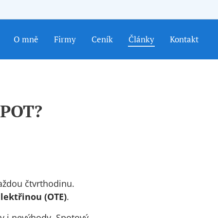
O mně
Firmy
Ceník
Články
Kontakt
SPOT?
aždou čtvrthodinu.
lektřinou (OTE)
.
dy i nevýhody. Spotový