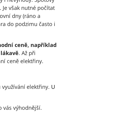
 Je však nutné počítat
covní dny (ráno a
ara do podzimu často i
hodní ceně, například
 lákavě
. Až při
ní ceně elektřiny.
využívání elektřiny.
U
ro vás výhodnější.