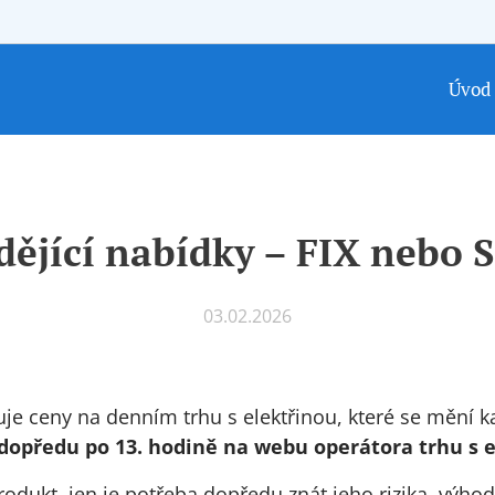
Úvod
dějící nabídky – FIX nebo 
03.02.2026
je ceny na denním trhu s elektřinou, které se mění k
dopředu po 13. hodině na webu operátora trhu s e
odukt, jen je potřeba dopředu znát jeho rizika, výho