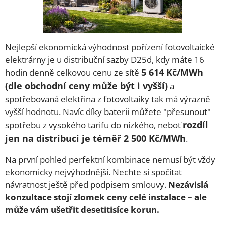
Nejlepší ekonomická výhodnost pořízení fotovoltaické
elektrárny je u distribuční sazby D25d, kdy máte 16
5 614 Kč/MWh
hodin denně celkovou cenu ze sítě
(dle obchodní ceny může být i vyšší)
a
spotřebovaná elektřina z fotovoltaiky tak má výrazně
vyšší hodnotu. Navíc díky baterii můžete "přesunout"
rozdíl
spotřebu z vysokého tarifu do nízkého, neboť
jen na distribuci je téměř 2 500 Kč/MWh
.
Na první pohled perfektní kombinace nemusí být vždy
ekonomicky nejvýhodnější. Nechte si spočítat
návratnost ještě před podpisem smlouvy.
Nezávislá
konzultace stojí zlomek ceny celé instalace – ale
může vám ušetřit desetitisíce korun.