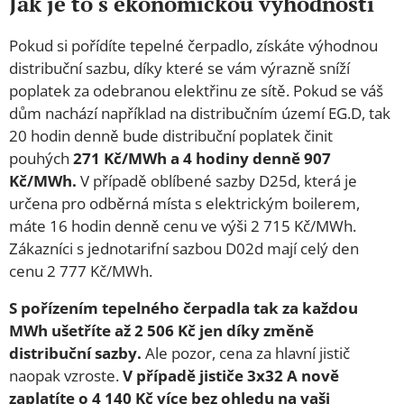
Jak je to s ekonomickou výhodností
Pokud si pořídíte tepelné čerpadlo, získáte výhodnou
distribuční sazbu, díky které se vám výrazně sníží
poplatek za odebranou elektřinu ze sítě. Pokud se váš
dům nachází například na distribučním území EG.D, tak
20 hodin denně bude distribuční poplatek činit
pouhých
271 Kč/MWh a 4 hodiny denně 907
Kč/MWh.
V případě oblíbené sazby D25d, která je
určena pro odběrná místa s elektrickým boilerem,
máte 16 hodin denně cenu ve výši 2 715 Kč/MWh.
Zákazníci s jednotarifní sazbou D02d mají celý den
cenu 2 777 Kč/MWh.
S pořízením tepelného čerpadla tak za každou
MWh ušetříte až 2 506 Kč jen díky změně
distribuční sazby.
Ale pozor, cena za hlavní jistič
naopak vzroste.
V případě jističe 3x32 A nově
zaplatíte o 4 140 Kč více bez ohledu na vaši