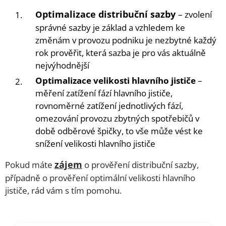
ptimalizace distribuční sazby
O
– zvolení
správné sazby je základ a vzhledem ke
změnám v provozu podniku je nezbytné každý
rok prověřit, která sazba je pro vás aktuálně
nejvýhodnější
Optimalizace velikosti hlavního jističe
–
měření zatížení fází hlavního jističe,
rovnoměrné zatížení jednotlivých fází,
omezování provozu zbytných spotřebičů v
době odběrové špičky, to vše může vést ke
snížení velikosti hlavního jističe
zájem
Pokud máte
o prověření distribuční sazby,
případně o prověření optimální velikosti hlavního
jističe, rád vám s tím pomohu.