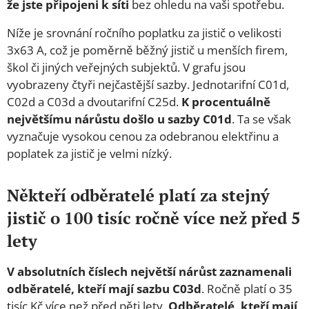
že jste připojeni k síti
bez ohledu na vaši spotřebu.
Níže je srovnání ročního poplatku za jistič o velikosti
3x63 A, což je poměrně běžný jistič u menších firem,
škol či jiných veřejných subjektů. V grafu jsou
vyobrazeny čtyři nejčastější sazby. Jednotarifní C01d,
C02d a C03d a dvoutarifní C25d.
K procentuálně
největšímu nárůstu došlo u sazby C01d
. Ta se však
vyznačuje vysokou cenou za odebranou elektřinu a
poplatek za jistič je velmi nízký.
Někteří odběratelé platí za stejný
jistič o 100 tisíc ročně více než před 5
lety
V absolutních číslech největší nárůst zaznamenali
odběratelé, kteří mají sazbu C03d
. Ročně platí o 35
tisíc Kč více než před pěti lety.
Odběratelé, kteří mají